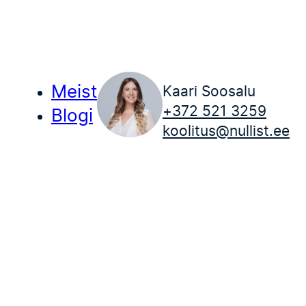
Meist
Kaari Soosalu
+372 521 3259
Blogi
koolitus@nullist.ee